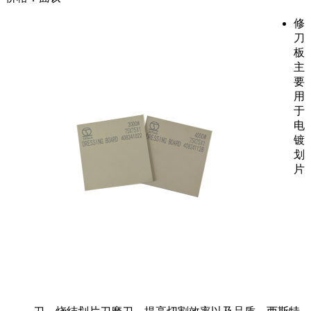
修
刀
板
主
要
用
于
电
镀
划
片